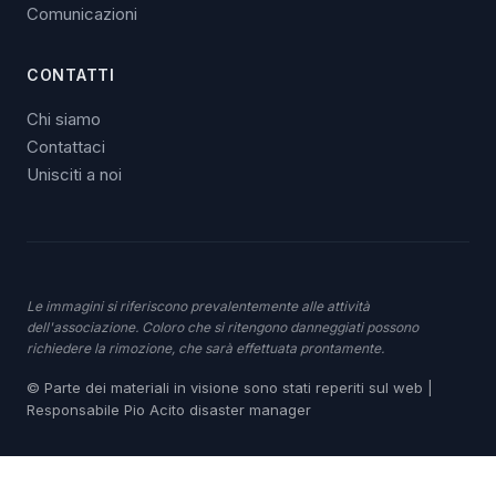
Comunicazioni
CONTATTI
Chi siamo
Contattaci
Unisciti a noi
Le immagini si riferiscono prevalentemente alle attività
dell'associazione. Coloro che si ritengono danneggiati possono
richiedere la rimozione, che sarà effettuata prontamente.
© Parte dei materiali in visione sono stati reperiti sul web |
Responsabile Pio Acito disaster manager