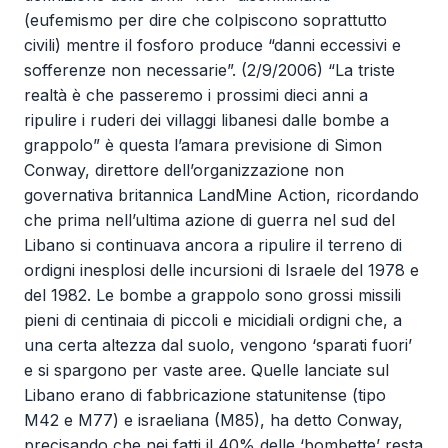
(eufemismo per dire che colpiscono soprattutto
civili) mentre il fosforo produce “danni eccessivi e
sofferenze non necessarie”. (2/9/2006) “La triste
realtà è che passeremo i prossimi dieci anni a
ripulire i ruderi dei villaggi libanesi dalle bombe a
grappolo” è questa l’amara previsione di Simon
Conway, direttore dell’organizzazione non
governativa britannica LandMine Action, ricordando
che prima nell’ultima azione di guerra nel sud del
Libano si continuava ancora a ripulire il terreno di
ordigni inesplosi delle incursioni di Israele del 1978 e
del 1982. Le bombe a grappolo sono grossi missili
pieni di centinaia di piccoli e micidiali ordigni che, a
una certa altezza dal suolo, vengono ‘sparati fuori’
e si spargono per vaste aree. Quelle lanciate sul
Libano erano di fabbricazione statunitense (tipo
M42 e M77) e israeliana (M85), ha detto Conway,
precisando che nei fatti il 40% delle ‘bombette’ resta