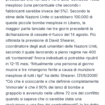
inesploso (una percentuale che secondo i
fabbricanti sarebbe invece del 5%). Secondo le
stime delle Nazioni Unite ci sarebbero 100.000 di
queste piccole bombe inesplose in Libano, la
maggior parte lanciate nei tre giorni precedenti la
dichiarazione di cessate-il-fuoco del 14 agosto. Più
ottimista la previsione di David Shearer,
coordinatore degli aiuti umanitari delle Nazioni Uniti,
secondo il quale lavorando a pieno regime nei 400
siti ‘contaminati’ finora individuati si potrebbe ripulirli
in 12-15 mesi. “Attualmente una persona al giorno
muore e tre rimangono ferite a causa di munizioni
inesplose di tutti i tipi” ha detto Shearer. (31/8/2006)
“Ciò che è scioccante e che definirei completamente
‘immorale’ è che il 90% dei lanci di bombe a
grappolo è avvenuto nelle ultime 72 ore del conflitto
quando si sapeva che ci sarebbe stata una
risoluzione e una fine dei combattimenti”: lo ha detto