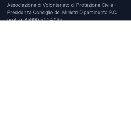
Associazione di Volontariato di Protezione Civile -
Presidenza Consiglio dei Ministri Dipartimento P.C.
prot. n. 85990 5.1.1.4/'95
ETS-ODV registro RUNTS n.117129 del 08-06-2023
prot. n.0124899
C.F. 93018590773
EMERGENZE
Rischi
Meteo
Emergenze
RISORSE
Download
Audiolibro
Video