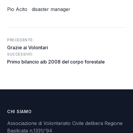
Pio Acito disaster manager
PRECEDENTE:
Post
Grazie ai Volontari
navigation
SUCCESSIVO:
Primo bilancio aib 2008 del corpo forestale
CHI SIAMO
Associazione di Volontariato Civile delibera Regione
Basilicata n.1331/'94