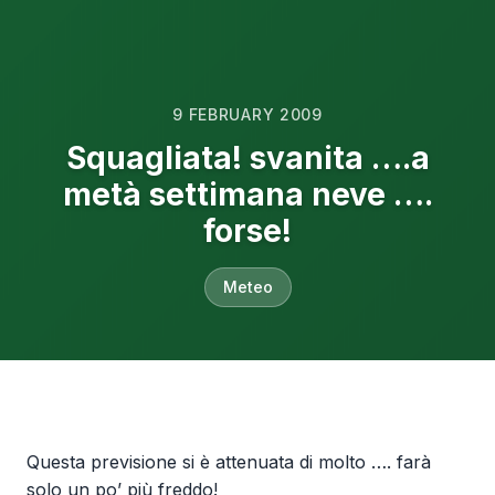
9 FEBRUARY 2009
Squagliata! svanita ….a
metà settimana neve ….
forse!
Meteo
Questa previsione si è attenuata di molto …. farà
solo un po’ più freddo!