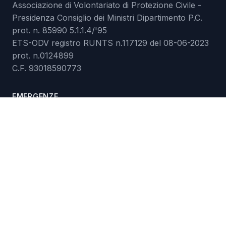
Associazione di Volontariato di Protezione Civile -
Presidenza Consiglio dei Ministri Dipartimento P.C.
prot. n. 85990 5.1.1.4/'95
ETS-ODV registro RUNTS n.117129 del 08-06-2023
prot. n.0124899
C.F. 93018590773
EMERGENZE
Rischi
Meteo
Emergenze
RISORSE
Download
Audiolibro
Video