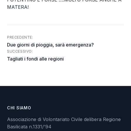
MATERA!
PRECEDENTE:
Post
Due giorni di pioggia, sarà emergenza?
navigation
SUCCESSIVO:
Tagliati i fondi alle regioni
CHI SIAMO
Associazione di Volontariato Civile delibera Regione
Basilicata n.1331/'94