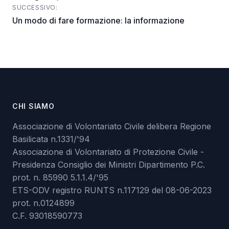
navigation
SUCCESSIVO:
Un modo di fare formazione: la informazione
CHI SIAMO
Associazione di Volontariato Civile delibera Regione
Basilicata n.1331/'94
Associazione di Volontariato di Protezione Civile -
Presidenza Consiglio dei Ministri Dipartimento P.C.
prot. n. 85990 5.1.1.4/'95
ETS-ODV registro RUNTS n.117129 del 08-06-2023
prot. n.0124899
C.F. 93018590773