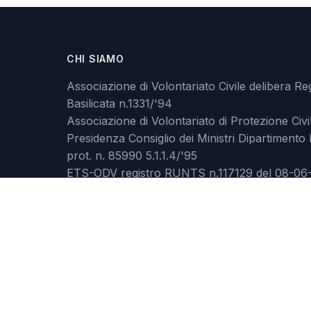
CHI SIAMO
Associazione di Volontariato Civile delibera Re
Basilicata n.1331/'94
Associazione di Volontariato di Protezione Civi
Presidenza Consiglio dei Ministri Dipartimento 
prot. n. 85990 5.1.1.4/'95
ETS-ODV registro RUNTS n.117129 del 08-06
prot. n.0124899
C.F. 93018590773
Le immagini si riferiscono prevalentemente alle attività dell'