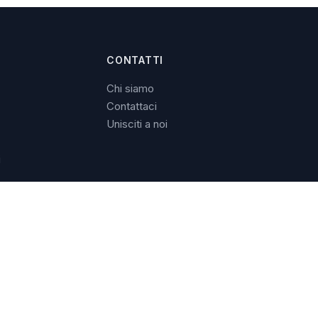
CONTATTI
Chi siamo
Contattaci
Unisciti a noi
i
e, che sarà effettuata prontamente.