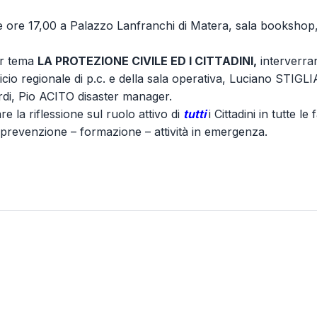
e ore 17,00 a Palazzo Lanfranchi di Matera, sala bookshop, s
er tema
LA PROTEZIONE CIVILE ED I CITTADINI,
interverra
icio regionale di p.c. e della sala operativa, Luciano STIG
rdi, Pio ACITO disaster manager.
re la riflessione sul ruolo attivo di
tutti
i Cittadini in tutte l
– prevenzione – formazione – attività in emergenza.