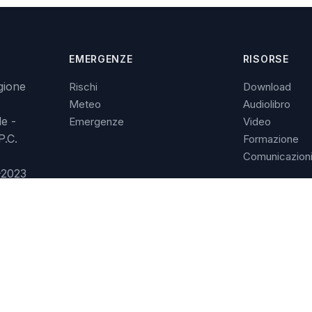
EMERGENZE
RISORSE
gione
Rischi
Download
Meteo
Audiolibro
le -
Emergenze
Video
P.C.
Formazione
Comunicazion
-2023
associazione. Coloro che si ritengono danneggiati possono richiedere la rimozion