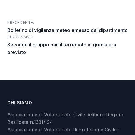
PRECEDENTE:
Post
Bolletino di vigilanza meteo emesso dal dipartimento
navigation
SUCCESSIVO:
Secondo il gruppo ban il terremoto in grecia era
previsto
CHI SIAMO
Associazione di Volontariato Civile delibera Regione
Basilicata n.1331/'94
Associazione di Volontariato di Protezione Civile -