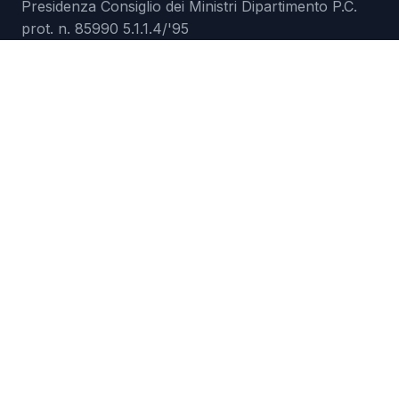
Presidenza Consiglio dei Ministri Dipartimento P.C.
prot. n. 85990 5.1.1.4/'95
ETS-ODV registro RUNTS n.117129 del 08-06-2023
prot. n.0124899
C.F. 93018590773
EMERGENZE
Rischi
Meteo
Emergenze
RISORSE
Download
Audiolibro
Video
Formazione
Comunicazioni