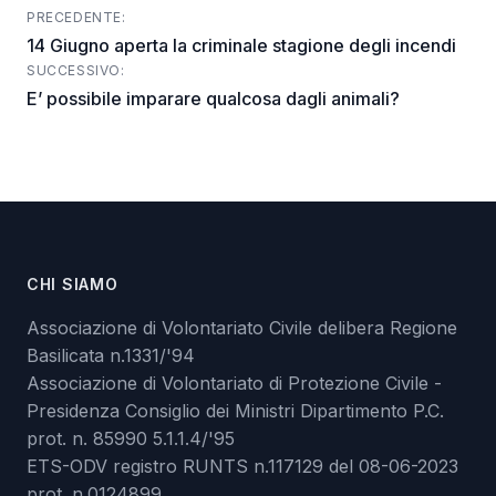
PRECEDENTE:
Post
14 Giugno aperta la criminale stagione degli incendi
navigation
SUCCESSIVO:
E’ possibile imparare qualcosa dagli animali?
CHI SIAMO
Associazione di Volontariato Civile delibera Regione
Basilicata n.1331/'94
Associazione di Volontariato di Protezione Civile -
Presidenza Consiglio dei Ministri Dipartimento P.C.
prot. n. 85990 5.1.1.4/'95
ETS-ODV registro RUNTS n.117129 del 08-06-2023
prot. n.0124899