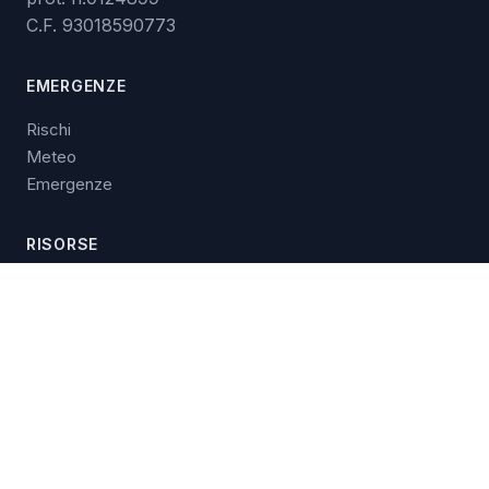
C.F. 93018590773
EMERGENZE
Rischi
Meteo
Emergenze
RISORSE
Download
Audiolibro
Video
Formazione
Comunicazioni
CONTATTI