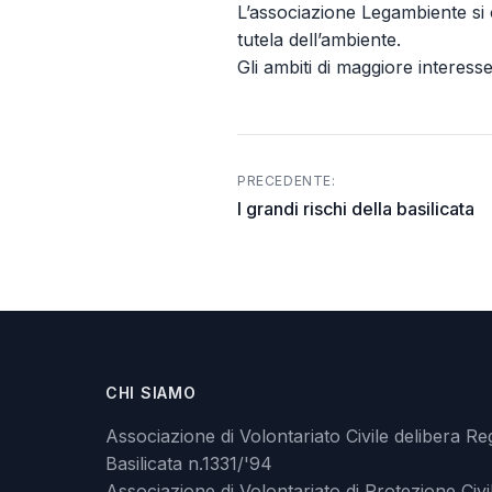
L’associazione Legambiente si o
tutela dell’ambiente.
Gli ambiti di maggiore interess
PRECEDENTE:
Post
I grandi rischi della basilicata
navigation
CHI SIAMO
Associazione di Volontariato Civile delibera Re
Basilicata n.1331/'94
Associazione di Volontariato di Protezione Civi