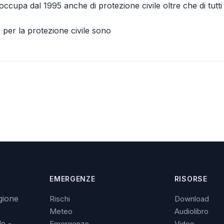
ccupa dal 1995 anche di protezione civile oltre che di tutti 
e per la protezione civile sono
EMERGENZE
RISORSE
gione
Rischi
Download
Meteo
Audiolibro
le -
Emergenze
Video