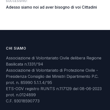
SUCCESSIVO:
Adesso siamo noi ad aver bisogno di voi Cittadini
CHI SIAMO
Associazione di Volontariato Civile delibera Regione
Basilicata n.1331/'94
Associazione di Volontariato di Protezione Civile -
Presidenza Consiglio dei Ministri Dipartimento P.C.
prot. n. 85990 5.1.1.4/'95
ETS-ODV registro RUNTS n.117129 del 08-06-2023
prot. n.0124899
C.F. 93018590773