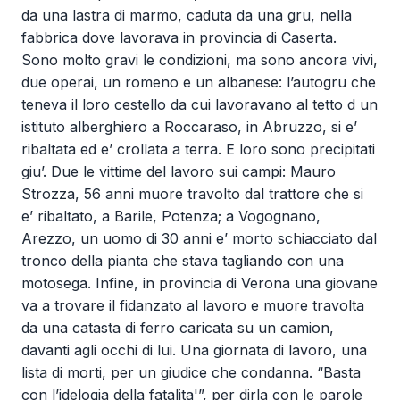
da una lastra di marmo, caduta da una gru, nella
fabbrica dove lavorava in provincia di Caserta.
Sono molto gravi le condizioni, ma sono ancora vivi,
due operai, un romeno e un albanese: l’autogru che
teneva il loro cestello da cui lavoravano al tetto d un
istituto alberghiero a Roccaraso, in Abruzzo, si e’
ribaltata ed e’ crollata a terra. E loro sono precipitati
giu’. Due le vittime del lavoro sui campi: Mauro
Strozza, 56 anni muore travolto dal trattore che si
e’ ribaltato, a Barile, Potenza; a Vogognano,
Arezzo, un uomo di 30 anni e’ morto schiacciato dal
tronco della pianta che stava tagliando con una
motosega. Infine, in provincia di Verona una giovane
va a trovare il fidanzato al lavoro e muore travolta
da una catasta di ferro caricata su un camion,
davanti agli occhi di lui. Una giornata di lavoro, una
lista di morti, per un giudice che condanna. “Basta
con l’idelogia della fatalita'”, per dirla con le parole