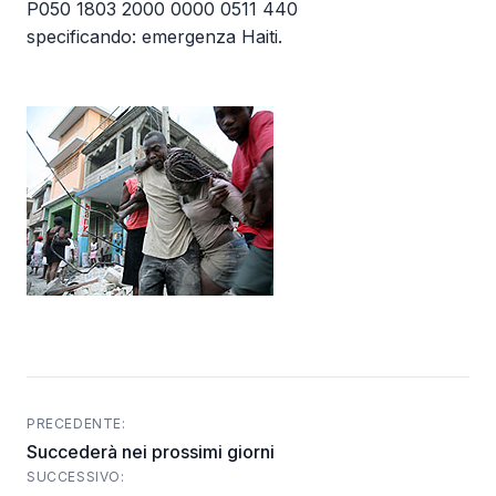
P050 1803 2000 0000 0511 440
specificando: emergenza Haiti.
PRECEDENTE:
Post
Succederà nei prossimi giorni
navigation
SUCCESSIVO: