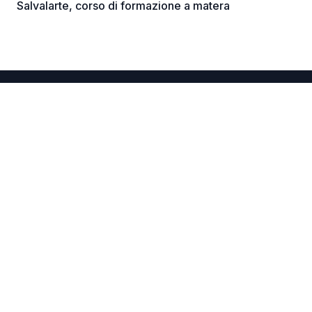
Salvalarte, corso di formazione a matera
CHI SIAMO
Associazione di Volontariato Civile delibera Regione
Basilicata n.1331/'94
Associazione di Volontariato di Protezione Civile -
Presidenza Consiglio dei Ministri Dipartimento P.C.
prot. n. 85990 5.1.1.4/'95
ETS-ODV registro RUNTS n.117129 del 08-06-2023
prot. n.0124899
C.F. 93018590773
EMERGENZE