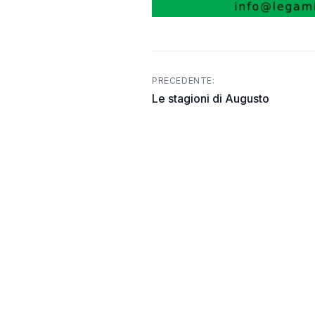
PRECEDENTE:
Post
Le stagioni di Augusto
navigation
CHI SIAMO
Associazione di Volontariato Civile delibera Re
Basilicata n.1331/'94
Associazione di Volontariato di Protezione Civi
Presidenza Consiglio dei Ministri Dipartimento 
prot. n. 85990 5.1.1.4/'95