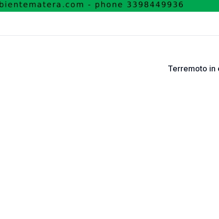
Terremoto in e
EMERGENZE
RISORSE
gione
Rischi
Download
Meteo
Audiolibro
le -
Emergenze
Video
P.C.
Formazione
Comunicazion