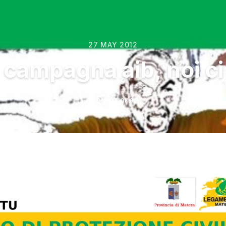
27 MAY 2012
 campagna aib, noi c
Formazione