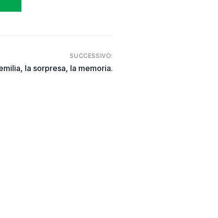
SUCCESSIVO:
milia, la sorpresa, la memoria.
CONTATTI
Chi siamo
Contattaci
Unisciti a noi
i