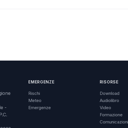
EMERGENZE
RISORSE
gione
Rischi
Download
Meteo
Audiolibro
le -
Emergenze
Video
P.C.
Formazione
Comunicazion