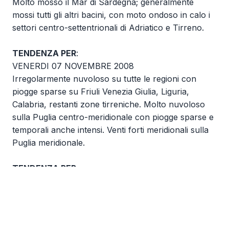
Molto mosso il Mar di Sardegna; generalmente
mossi tutti gli altri bacini, con moto ondoso in calo i
settori centro-settentrionali di Adriatico e Tirreno.
TENDENZA PER
:
VENERDI 07 NOVEMBRE 2008
Irregolarmente nuvoloso su tutte le regioni con
piogge sparse su Friuli Venezia Giulia, Liguria,
Calabria, restanti zone tirreniche. Molto nuvoloso
sulla Puglia centro-meridionale con piogge sparse e
temporali anche intensi. Venti forti meridionali sulla
Puglia meridionale.
TENDENZA PER
:
SABATO 08 NOVEMBRE 2008
Cielo irregolarmente nuvoloso con locali e residue
piogge sulle regioni adriatiche, specie sulla Puglia
meridionale; tendenza a schiarite sulle altre regioni.