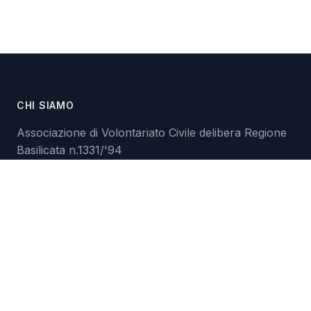
CHI SIAMO
Associazione di Volontariato Civile delibera Regione
Basilicata n.1331/'94
Associazione di Volontariato di Protezione Civile -
Presidenza Consiglio dei Ministri Dipartimento P.C.
prot. n. 85990 5.1.1.4/'95
ETS-ODV registro RUNTS n.117129 del 08-06-2023
prot. n.0124899
C.F. 93018590773
EMERGENZE