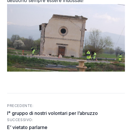
debbono sempre essere indossati!
PRECEDENTE:
Post
I° gruppo di nostri volontari per l’abruzzo
navigation
SUCCESSIVO:
E’ vietato parlarne