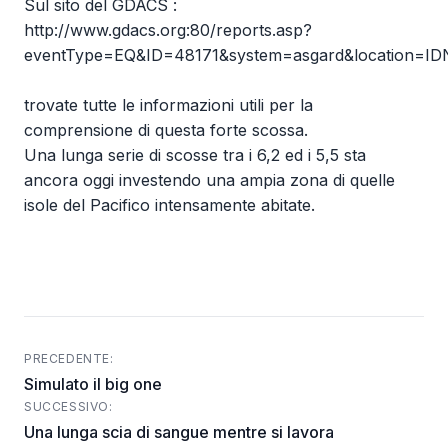
Sul sito del GDACS :
http://www.gdacs.org:80/reports.asp?
eventType=EQ&ID=48171&system=asgard&location=IDN&
trovate tutte le informazioni utili per la
comprensione di questa forte scossa.
Una lunga serie di scosse tra i 6,2 ed i 5,5 sta
ancora oggi investendo una ampia zona di quelle
isole del Pacifico intensamente abitate.
PRECEDENTE:
Post
Simulato il big one
navigation
SUCCESSIVO:
Una lunga scia di sangue mentre si lavora